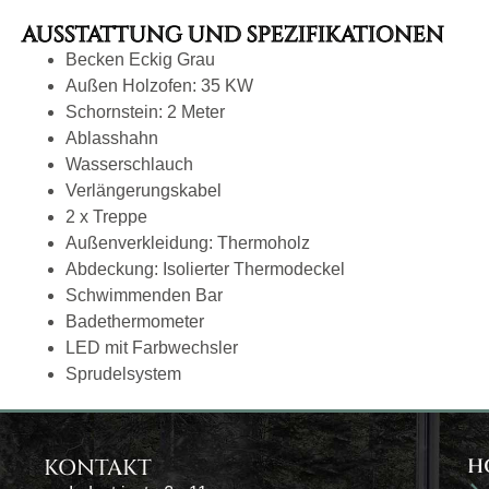
AUSSTATTUNG UND SPEZIFIKATIONEN
Becken Eckig Grau
Außen Holzofen: 35 KW
Schornstein: 2 Meter
Ablasshahn
Wasserschlauch
Verlängerungskabel
2 x Treppe
Außenverkleidung: Thermoholz
Abdeckung: Isolierter Thermodeckel
Schwimmenden Bar
Badethermometer
LED mit Farbwechsler
Sprudelsystem
KONTAKT
H