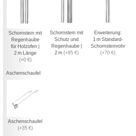
Schornstein mit
Erweiterung:
Schornstein mit
Schutz und
1 m Standard-
Regenhaube
Regenhaube |
Schornsteinrohr
für Holzofen |
2 m
(
+95 €
)
(
+70 €
)
2 m Länge
(
+0 €
)
Aschenschaufel
Aschenschaufel
(
+35 €
)