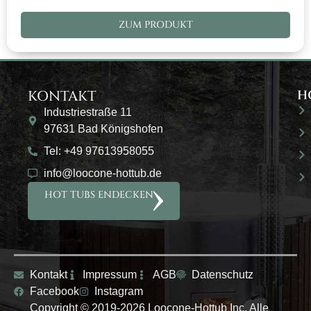
wird
jede
ZUM PRODUKT
bei
unserer
Loocone
Fragen
groß
haben
geschrieben
wir
–
schnell
KONTAKT
H
man
eine
Industriestraße 11
merkt
hilfreiche
97631 Bad Königshofen
einfach,
Antwort
dass
erhalten,
Tel: +49 97613958055
es
sodass
info@loocone-hottub.de
dem
wir
Team
uns
HOT TUBS ENDECKEN
wichtig
jederzeit
ist,
bestens
dass
aufgehoben
man
gefühlt
sich
haben.
Kontakt
Impressum
AGB
Datenschutz
gut
Facebook
Instagram
aufgehoben
Auch
Copyright © 2019-2026 Loocone-Hottub Inc. Alle