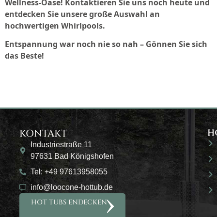
Wellness-Oase! Kontaktieren Sie uns noch heute und
entdecken Sie unsere große Auswahl an
hochwertigen Whirlpools.
Entspannung war noch nie so nah – Gönnen Sie sich
das Beste!
KONTAKT
H
Industriestraße 11
97631 Bad Königshofen
Tel: +49 97613958055
info@loocone-hottub.de
HOT TUBS ENDECKEN