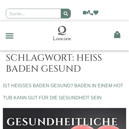
GEODÄTISCHE KUPPEL
SCHLAGWORT:
HEISS B
ADEN GESUND
IST HEISSES BADEN GESUND? BADEN IN EINEM HOT T
UB KANN GUT FÜR DIE GESUNDHEIT SEIN