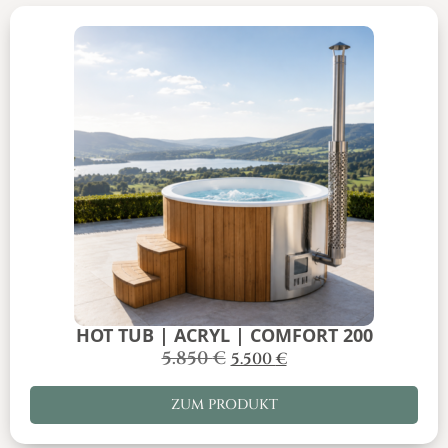
HOT TUB | ACRYL | COMFORT 200
5.850
€
5.500
€
ZUM PRODUKT