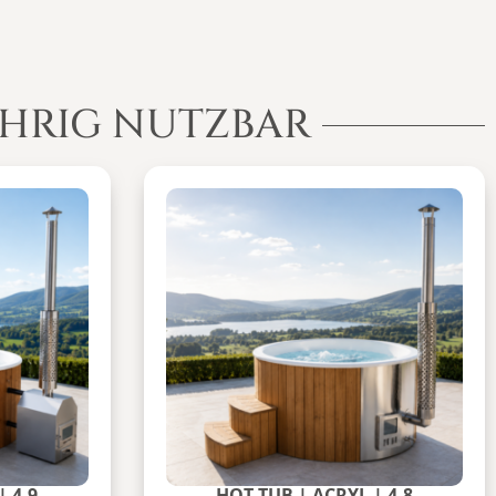
ÄHRIG NUTZBAR
| 4-9
HOT TUB | ACRYL | 4-8