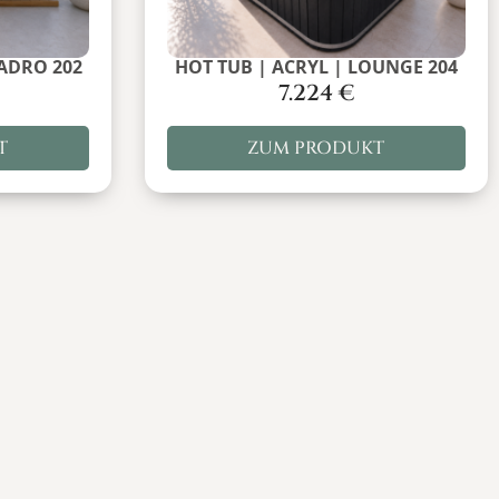
UADRO 202
HOT TUB | ACRYL | LOUNGE 204
7.224
€
T
ZUM PRODUKT