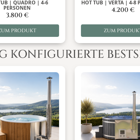
TUB | QUADRO | 4-6
HOT TUB | VERTA | 4-8
PERSONEN
4.200
€
3.800
€
ZUM PRODUKT
ZUM PRODUK
IG KONFIGURIERTE BESTS