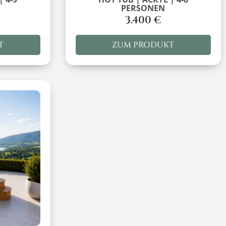
PERSONEN
3.400
€
T
ZUM PRODUKT