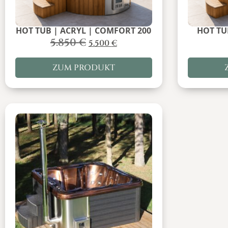
HOT TUB | ACRYL | COMFORT 200
HOT TUB
5.850
€
5.500
€
ZUM PRODUKT