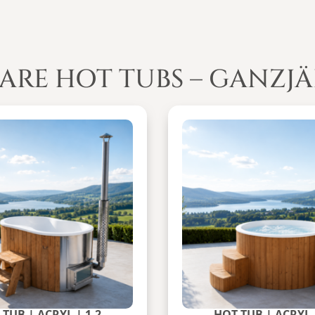
ARE HOT TUBS – GANZJ
TUB | ACRYL | 1-2
HOT TUB | ACRYL 