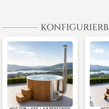
KONFIGURIERB
HOT TUB | GFK | 4-8 PERSONEN
HOT 