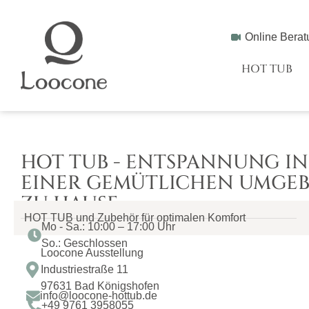
Online Berat
HOT TUB
HOT TUB - ENTSPANNUNG IN
EINER GEMÜTLICHEN UMGE
ZU HAUSE
HOT TUB und Zubehör für optimalen Komfort
Mo - Sa.: 10:00 – 17:00 Uhr
So.: Geschlossen
Loocone Ausstellung
Industriestraße 11
97631 Bad Königshofen
info@loocone-hottub.de
+49 9761 3958055